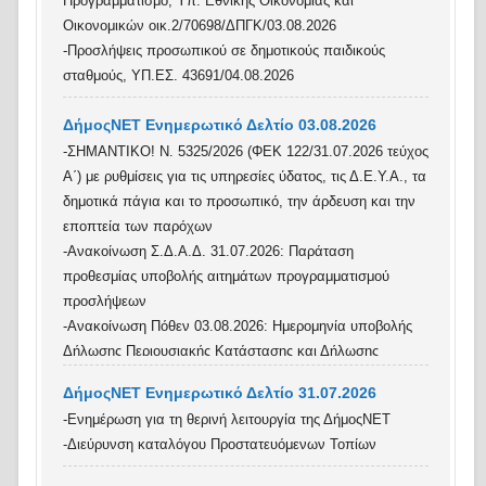
Προγραμματισμό, Υπ. Εθνικής Οικονομίας και
Οικονομικών οικ.2/70698/ΔΠΓΚ/03.08.2026
-Προσλήψεις προσωπικού σε δημοτικούς παιδικούς
σταθμούς, ΥΠ.ΕΣ. 43691/04.08.2026
ΔήμοςΝΕΤ Ενημερωτικό Δελτίο 03.08.2026
-ΣΗΜΑΝΤΙΚΟ! Ν. 5325/2026 (ΦΕΚ 122/31.07.2026 τεύχος
Α΄) με ρυθμίσεις για τις υπηρεσίες ύδατος, τις Δ.Ε.Υ.Α., τα
δημοτικά πάγια και το προσωπικό, την άρδευση και την
εποπτεία των παρόχων
-Ανακοίνωση Σ.Δ.Α.Δ. 31.07.2026: Παράταση
προθεσμίας υποβολής αιτημάτων προγραμματισμού
προσλήψεων
-Ανακοίνωση Πόθεν 03.08.2026: Ημερομηνία υποβολής
Δήλωσης Περιουσιακής Κατάστασης και Δήλωσης
Οικονομικών Συμφερόντων
ΔήμοςΝΕΤ Ενημερωτικό Δελτίο 31.07.2026
-Γνωστοποίηση λειτουργίας επιχειρήσεων στάθμευσης και
-Ενημέρωση για τη θερινή λειτουργία της ΔήμοςΝΕΤ
φύλαξης σκαφών, Υπ. Ναυτιλίας και Νησιωτικής
-Διεύρυνση καταλόγου Προστατευόμενων Τοπίων
4804 /2026/03.08.2026
Πολιτικής 3152.3/ 5