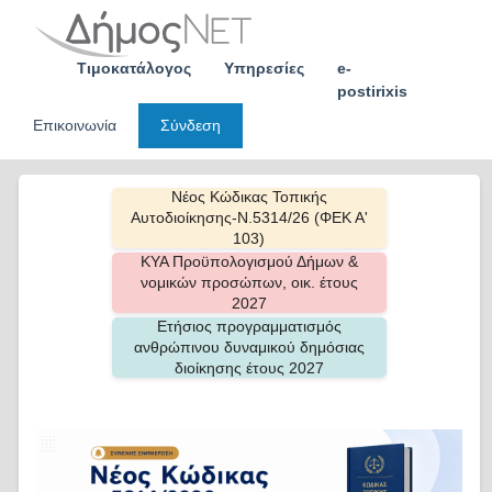
Skip
to
content
Τιμοκατάλογος
Υπηρεσίες
e-
postirixis
Επικοινωνία
Σύνδεση
Νέος Κώδικας Τοπικής
Αυτοδιοίκησης-Ν.5314/26 (ΦΕΚ Α'
103)
ΚΥΑ Προϋπολογισμού Δήμων &
νομικών προσώπων, οικ. έτους
2027
Ετήσιος προγραμματισμός
ανθρώπινου δυναμικού δημόσιας
διοίκησης έτους 2027