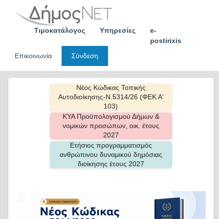
Skip
to
content
Τιμοκατάλογος
Υπηρεσίες
e-
postirixis
Επικοινωνία
Σύνδεση
Νέος Κώδικας Τοπικής
Αυτοδιοίκησης-Ν.5314/26 (ΦΕΚ Α'
103)
ΚΥΑ Προϋπολογισμού Δήμων &
νομικών προσώπων, οικ. έτους
2027
Ετήσιος προγραμματισμός
ανθρώπινου δυναμικού δημόσιας
διοίκησης έτους 2027