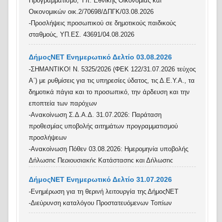
Προγραμματισμό, Υπ. Εθνικής Οικονομίας και
Οικονομικών οικ.2/70698/ΔΠΓΚ/03.08.2026
-Προσλήψεις προσωπικού σε δημοτικούς παιδικούς
σταθμούς, ΥΠ.ΕΣ. 43691/04.08.2026
ΔήμοςΝΕΤ Ενημερωτικό Δελτίο 03.08.2026
-ΣΗΜΑΝΤΙΚΟ! Ν. 5325/2026 (ΦΕΚ 122/31.07.2026 τεύχος
Α΄) με ρυθμίσεις για τις υπηρεσίες ύδατος, τις Δ.Ε.Υ.Α., τα
δημοτικά πάγια και το προσωπικό, την άρδευση και την
εποπτεία των παρόχων
-Ανακοίνωση Σ.Δ.Α.Δ. 31.07.2026: Παράταση
προθεσμίας υποβολής αιτημάτων προγραμματισμού
προσλήψεων
-Ανακοίνωση Πόθεν 03.08.2026: Ημερομηνία υποβολής
Δήλωσης Περιουσιακής Κατάστασης και Δήλωσης
Οικονομικών Συμφερόντων
ΔήμοςΝΕΤ Ενημερωτικό Δελτίο 31.07.2026
-Γνωστοποίηση λειτουργίας επιχειρήσεων στάθμευσης και
-Ενημέρωση για τη θερινή λειτουργία της ΔήμοςΝΕΤ
φύλαξης σκαφών, Υπ. Ναυτιλίας και Νησιωτικής
-Διεύρυνση καταλόγου Προστατευόμενων Τοπίων
4804 /2026/03.08.2026
Πολιτικής 3152.3/ 5