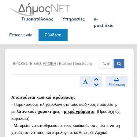
Skip
to
content
Τιμοκατάλογος
Υπηρεσίες
e-
postirixis
Επικοινωνία
Σύνδεση
ΒΡΙΣΚΕΣΤΕ ΕΔΩ:
ΑΡΧΙΚΗ
/ Κωδικοί Πρόσβασης
Εκτύπωση
Απαιτούνται κωδικοί πρόσβασης
- Παρακαλούμε πληκτρολογήστε τους κωδικούς πρόσβασης
με
λατινικούς χαρακτήρες -
μικρά γράμματα
(Προσοχή όχι
κεφαλαία).
- Μπορείτε να αποθηκεύσετε τους κωδικούς σας, ώστε να μη
χρειάζεται να τους πληκτρολογείτε κάθε φορά: Αρχικά