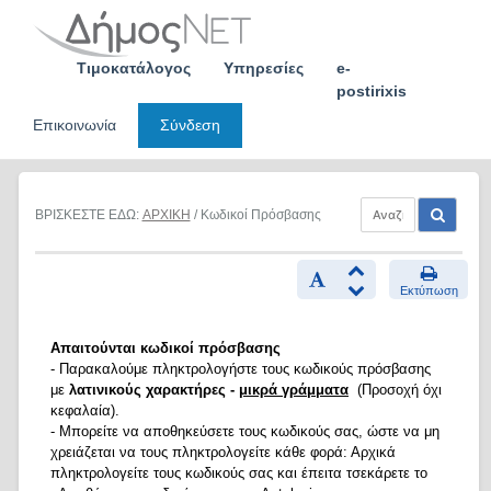
Skip
to
content
Τιμοκατάλογος
Υπηρεσίες
e-
postirixis
Επικοινωνία
Σύνδεση
ΒΡΙΣΚΕΣΤΕ ΕΔΩ:
ΑΡΧΙΚΗ
/ Κωδικοί Πρόσβασης
Εκτύπωση
Απαιτούνται κωδικοί πρόσβασης
- Παρακαλούμε πληκτρολογήστε τους κωδικούς πρόσβασης
με
λατινικούς χαρακτήρες -
μικρά γράμματα
(Προσοχή όχι
κεφαλαία).
- Μπορείτε να αποθηκεύσετε τους κωδικούς σας, ώστε να μη
χρειάζεται να τους πληκτρολογείτε κάθε φορά: Αρχικά
πληκτρολογείτε τους κωδικούς σας και έπειτα τσεκάρετε το