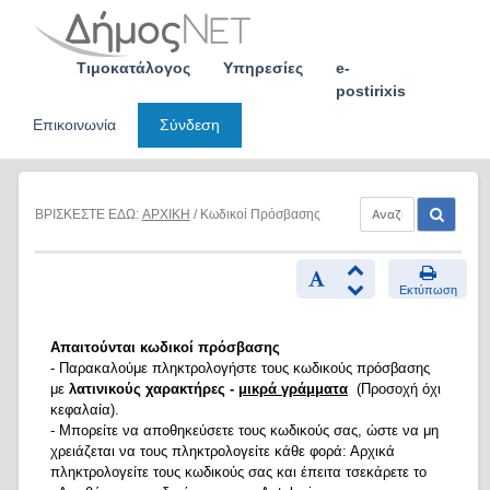
Skip
to
content
Τιμοκατάλογος
Υπηρεσίες
e-
postirixis
Επικοινωνία
Σύνδεση
ΒΡΙΣΚΕΣΤΕ ΕΔΩ:
ΑΡΧΙΚΗ
/ Κωδικοί Πρόσβασης
Εκτύπωση
Απαιτούνται κωδικοί πρόσβασης
- Παρακαλούμε πληκτρολογήστε τους κωδικούς πρόσβασης
με
λατινικούς χαρακτήρες -
μικρά γράμματα
(Προσοχή όχι
κεφαλαία).
- Μπορείτε να αποθηκεύσετε τους κωδικούς σας, ώστε να μη
χρειάζεται να τους πληκτρολογείτε κάθε φορά: Αρχικά
πληκτρολογείτε τους κωδικούς σας και έπειτα τσεκάρετε το