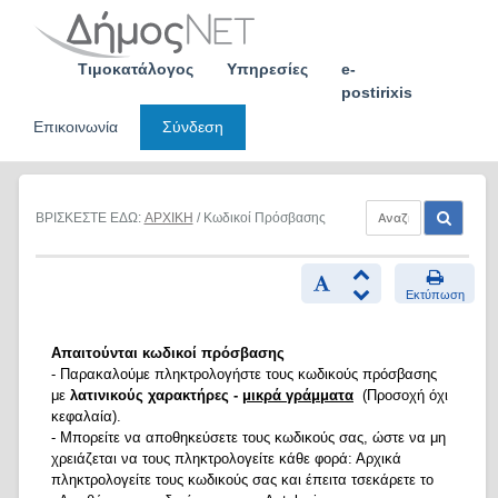
Skip
to
content
Τιμοκατάλογος
Υπηρεσίες
e-
postirixis
Επικοινωνία
Σύνδεση
ΒΡΙΣΚΕΣΤΕ ΕΔΩ:
ΑΡΧΙΚΗ
/ Κωδικοί Πρόσβασης
Εκτύπωση
Απαιτούνται κωδικοί πρόσβασης
- Παρακαλούμε πληκτρολογήστε τους κωδικούς πρόσβασης
με
λατινικούς χαρακτήρες -
μικρά γράμματα
(Προσοχή όχι
κεφαλαία).
- Μπορείτε να αποθηκεύσετε τους κωδικούς σας, ώστε να μη
χρειάζεται να τους πληκτρολογείτε κάθε φορά: Αρχικά
πληκτρολογείτε τους κωδικούς σας και έπειτα τσεκάρετε το