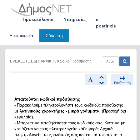
Skip
to
content
Τιμοκατάλογος
Υπηρεσίες
e-
postirixis
Επικοινωνία
Σύνδεση
ΒΡΙΣΚΕΣΤΕ ΕΔΩ:
ΑΡΧΙΚΗ
/ Κωδικοί Πρόσβασης
Εκτύπωση
Απαιτούνται κωδικοί πρόσβασης
- Παρακαλούμε πληκτρολογήστε τους κωδικούς πρόσβασης
με
λατινικούς χαρακτήρες -
μικρά γράμματα
(Προσοχή όχι
κεφαλαία).
- Μπορείτε να αποθηκεύσετε τους κωδικούς σας, ώστε να μη
χρειάζεται να τους πληκτρολογείτε κάθε φορά: Αρχικά
πληκτρολογείτε τους κωδικούς σας και έπειτα τσεκάρετε το