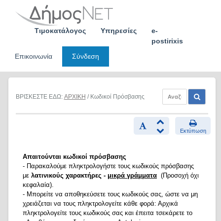
Skip
to
content
Τιμοκατάλογος
Υπηρεσίες
e-
postirixis
Επικοινωνία
Σύνδεση
ΒΡΙΣΚΕΣΤΕ ΕΔΩ:
ΑΡΧΙΚΗ
/ Κωδικοί Πρόσβασης
Εκτύπωση
Απαιτούνται κωδικοί πρόσβασης
- Παρακαλούμε πληκτρολογήστε τους κωδικούς πρόσβασης
με
λατινικούς χαρακτήρες -
μικρά γράμματα
(Προσοχή όχι
κεφαλαία).
- Μπορείτε να αποθηκεύσετε τους κωδικούς σας, ώστε να μη
χρειάζεται να τους πληκτρολογείτε κάθε φορά: Αρχικά
πληκτρολογείτε τους κωδικούς σας και έπειτα τσεκάρετε το