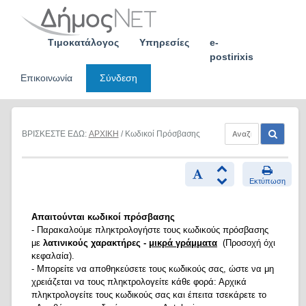
Skip
to
content
Τιμοκατάλογος
Υπηρεσίες
e-
postirixis
Επικοινωνία
Σύνδεση
ΒΡΙΣΚΕΣΤΕ ΕΔΩ:
ΑΡΧΙΚΗ
/ Κωδικοί Πρόσβασης
Εκτύπωση
Απαιτούνται κωδικοί πρόσβασης
- Παρακαλούμε πληκτρολογήστε τους κωδικούς πρόσβασης
με
λατινικούς χαρακτήρες -
μικρά γράμματα
(Προσοχή όχι
κεφαλαία).
- Μπορείτε να αποθηκεύσετε τους κωδικούς σας, ώστε να μη
χρειάζεται να τους πληκτρολογείτε κάθε φορά: Αρχικά
πληκτρολογείτε τους κωδικούς σας και έπειτα τσεκάρετε το