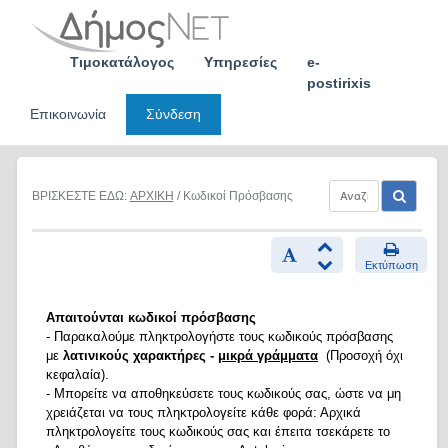
Skip
to
content
Τιμοκατάλογος
Υπηρεσίες
e-
postirixis
Επικοινωνία
Σύνδεση
ΒΡΙΣΚΕΣΤΕ ΕΔΩ:
ΑΡΧΙΚΗ
/ Κωδικοί Πρόσβασης
Εκτύπωση
Απαιτούνται κωδικοί πρόσβασης
- Παρακαλούμε πληκτρολογήστε τους κωδικούς πρόσβασης
με
λατινικούς χαρακτήρες -
μικρά γράμματα
(Προσοχή όχι
κεφαλαία).
- Μπορείτε να αποθηκεύσετε τους κωδικούς σας, ώστε να μη
χρειάζεται να τους πληκτρολογείτε κάθε φορά: Αρχικά
πληκτρολογείτε τους κωδικούς σας και έπειτα τσεκάρετε το