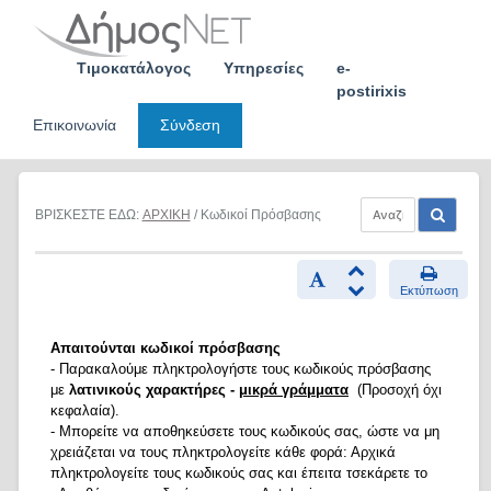
Skip
to
content
Τιμοκατάλογος
Υπηρεσίες
e-
postirixis
Επικοινωνία
Σύνδεση
ΒΡΙΣΚΕΣΤΕ ΕΔΩ:
ΑΡΧΙΚΗ
/ Κωδικοί Πρόσβασης
Εκτύπωση
Απαιτούνται κωδικοί πρόσβασης
- Παρακαλούμε πληκτρολογήστε τους κωδικούς πρόσβασης
με
λατινικούς χαρακτήρες -
μικρά γράμματα
(Προσοχή όχι
κεφαλαία).
- Μπορείτε να αποθηκεύσετε τους κωδικούς σας, ώστε να μη
χρειάζεται να τους πληκτρολογείτε κάθε φορά: Αρχικά
πληκτρολογείτε τους κωδικούς σας και έπειτα τσεκάρετε το