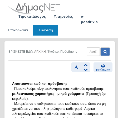
Skip
to
content
Τιμοκατάλογος
Υπηρεσίες
e-
postirixis
Επικοινωνία
Σύνδεση
ΒΡΙΣΚΕΣΤΕ ΕΔΩ:
ΑΡΧΙΚΗ
/ Κωδικοί Πρόσβασης
Εκτύπωση
Απαιτούνται κωδικοί πρόσβασης
- Παρακαλούμε πληκτρολογήστε τους κωδικούς πρόσβασης
με
λατινικούς χαρακτήρες -
μικρά γράμματα
(Προσοχή όχι
κεφαλαία).
- Μπορείτε να αποθηκεύσετε τους κωδικούς σας, ώστε να μη
χρειάζεται να τους πληκτρολογείτε κάθε φορά: Αρχικά
πληκτρολογείτε τους κωδικούς σας και έπειτα τσεκάρετε το