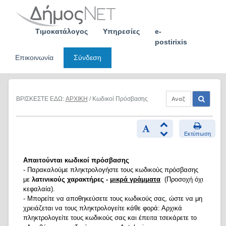
Skip
to
content
Τιμοκατάλογος
Υπηρεσίες
e-
postirixis
Επικοινωνία
Σύνδεση
ΒΡΙΣΚΕΣΤΕ ΕΔΩ:
ΑΡΧΙΚΗ
/ Κωδικοί Πρόσβασης
Εκτύπωση
Απαιτούνται κωδικοί πρόσβασης
- Παρακαλούμε πληκτρολογήστε τους κωδικούς πρόσβασης
με
λατινικούς χαρακτήρες -
μικρά γράμματα
(Προσοχή όχι
κεφαλαία).
- Μπορείτε να αποθηκεύσετε τους κωδικούς σας, ώστε να μη
χρειάζεται να τους πληκτρολογείτε κάθε φορά: Αρχικά
πληκτρολογείτε τους κωδικούς σας και έπειτα τσεκάρετε το