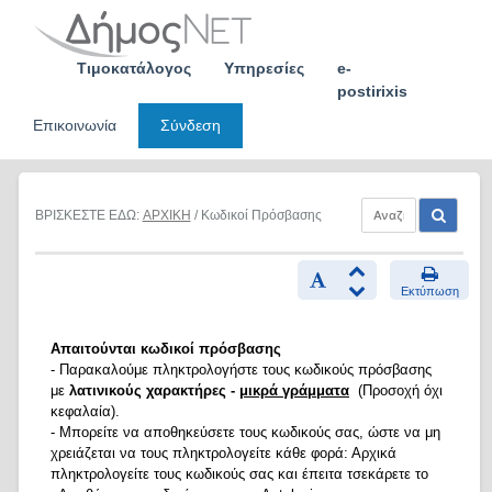
Skip
to
content
Τιμοκατάλογος
Υπηρεσίες
e-
postirixis
Επικοινωνία
Σύνδεση
ΒΡΙΣΚΕΣΤΕ ΕΔΩ:
ΑΡΧΙΚΗ
/ Κωδικοί Πρόσβασης
Εκτύπωση
Απαιτούνται κωδικοί πρόσβασης
- Παρακαλούμε πληκτρολογήστε τους κωδικούς πρόσβασης
με
λατινικούς χαρακτήρες -
μικρά γράμματα
(Προσοχή όχι
κεφαλαία).
- Μπορείτε να αποθηκεύσετε τους κωδικούς σας, ώστε να μη
χρειάζεται να τους πληκτρολογείτε κάθε φορά: Αρχικά
πληκτρολογείτε τους κωδικούς σας και έπειτα τσεκάρετε το