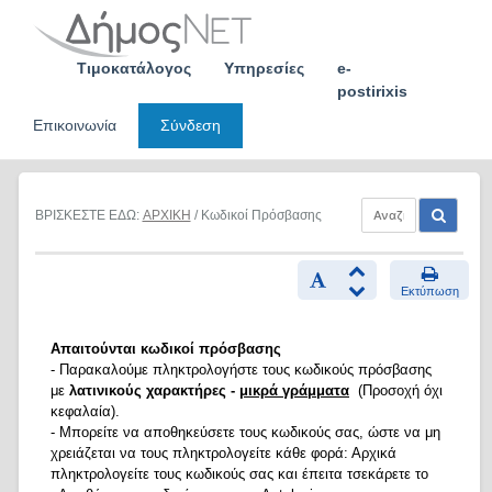
Skip
to
content
Τιμοκατάλογος
Υπηρεσίες
e-
postirixis
Επικοινωνία
Σύνδεση
ΒΡΙΣΚΕΣΤΕ ΕΔΩ:
ΑΡΧΙΚΗ
/ Κωδικοί Πρόσβασης
Εκτύπωση
Απαιτούνται κωδικοί πρόσβασης
- Παρακαλούμε πληκτρολογήστε τους κωδικούς πρόσβασης
με
λατινικούς χαρακτήρες -
μικρά γράμματα
(Προσοχή όχι
κεφαλαία).
- Μπορείτε να αποθηκεύσετε τους κωδικούς σας, ώστε να μη
χρειάζεται να τους πληκτρολογείτε κάθε φορά: Αρχικά
πληκτρολογείτε τους κωδικούς σας και έπειτα τσεκάρετε το