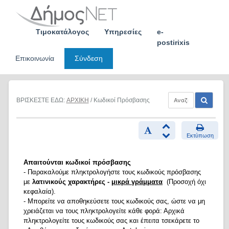
Skip
to
content
Τιμοκατάλογος
Υπηρεσίες
e-
postirixis
Επικοινωνία
Σύνδεση
ΒΡΙΣΚΕΣΤΕ ΕΔΩ:
ΑΡΧΙΚΗ
/ Κωδικοί Πρόσβασης
Εκτύπωση
Απαιτούνται κωδικοί πρόσβασης
- Παρακαλούμε πληκτρολογήστε τους κωδικούς πρόσβασης
με
λατινικούς χαρακτήρες -
μικρά γράμματα
(Προσοχή όχι
κεφαλαία).
- Μπορείτε να αποθηκεύσετε τους κωδικούς σας, ώστε να μη
χρειάζεται να τους πληκτρολογείτε κάθε φορά: Αρχικά
πληκτρολογείτε τους κωδικούς σας και έπειτα τσεκάρετε το