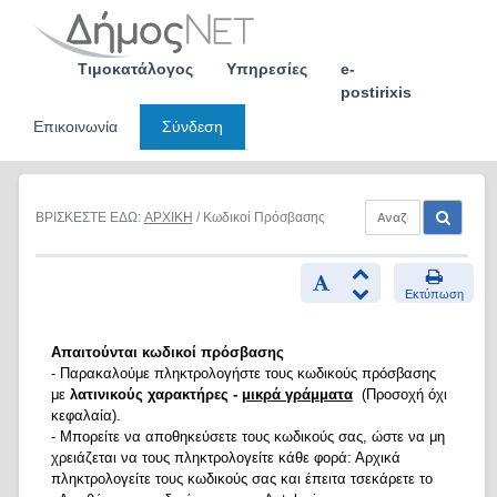
Skip
to
content
Τιμοκατάλογος
Υπηρεσίες
e-
postirixis
Επικοινωνία
Σύνδεση
ΒΡΙΣΚΕΣΤΕ ΕΔΩ:
ΑΡΧΙΚΗ
/ Κωδικοί Πρόσβασης
Εκτύπωση
Απαιτούνται κωδικοί πρόσβασης
- Παρακαλούμε πληκτρολογήστε τους κωδικούς πρόσβασης
με
λατινικούς χαρακτήρες -
μικρά γράμματα
(Προσοχή όχι
κεφαλαία).
- Μπορείτε να αποθηκεύσετε τους κωδικούς σας, ώστε να μη
χρειάζεται να τους πληκτρολογείτε κάθε φορά: Αρχικά
πληκτρολογείτε τους κωδικούς σας και έπειτα τσεκάρετε το