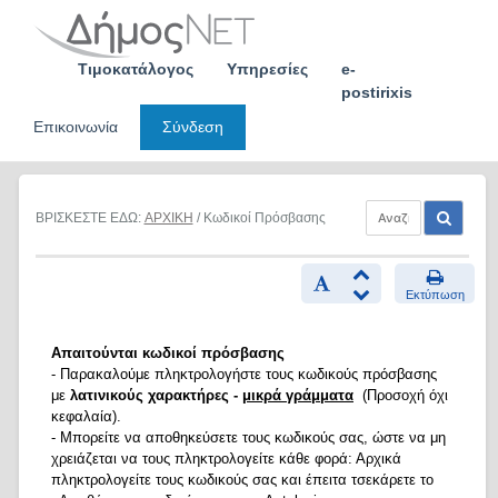
Skip
to
content
Τιμοκατάλογος
Υπηρεσίες
e-
postirixis
Επικοινωνία
Σύνδεση
ΒΡΙΣΚΕΣΤΕ ΕΔΩ:
ΑΡΧΙΚΗ
/ Κωδικοί Πρόσβασης
Εκτύπωση
Απαιτούνται κωδικοί πρόσβασης
- Παρακαλούμε πληκτρολογήστε τους κωδικούς πρόσβασης
με
λατινικούς χαρακτήρες -
μικρά γράμματα
(Προσοχή όχι
κεφαλαία).
- Μπορείτε να αποθηκεύσετε τους κωδικούς σας, ώστε να μη
χρειάζεται να τους πληκτρολογείτε κάθε φορά: Αρχικά
πληκτρολογείτε τους κωδικούς σας και έπειτα τσεκάρετε το