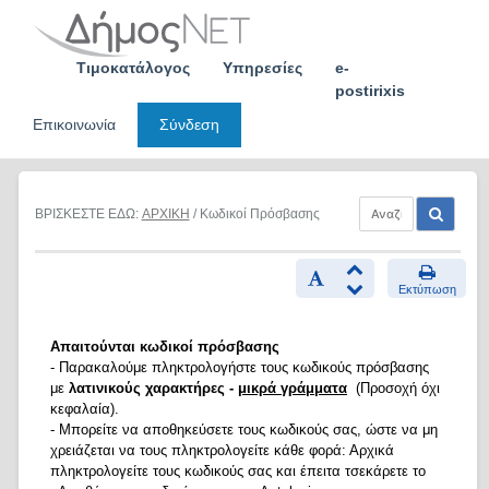
Skip
to
content
Τιμοκατάλογος
Υπηρεσίες
e-
postirixis
Επικοινωνία
Σύνδεση
ΒΡΙΣΚΕΣΤΕ ΕΔΩ:
ΑΡΧΙΚΗ
/ Κωδικοί Πρόσβασης
Εκτύπωση
Απαιτούνται κωδικοί πρόσβασης
- Παρακαλούμε πληκτρολογήστε τους κωδικούς πρόσβασης
με
λατινικούς χαρακτήρες -
μικρά γράμματα
(Προσοχή όχι
κεφαλαία).
- Μπορείτε να αποθηκεύσετε τους κωδικούς σας, ώστε να μη
χρειάζεται να τους πληκτρολογείτε κάθε φορά: Αρχικά
πληκτρολογείτε τους κωδικούς σας και έπειτα τσεκάρετε το