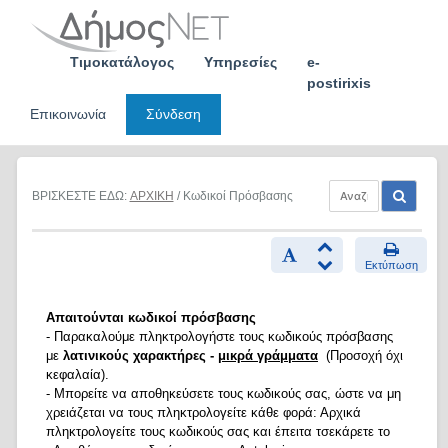
Skip
to
content
Τιμοκατάλογος
Υπηρεσίες
e-
postirixis
Επικοινωνία
Σύνδεση
ΒΡΙΣΚΕΣΤΕ ΕΔΩ:
ΑΡΧΙΚΗ
/ Κωδικοί Πρόσβασης
Εκτύπωση
Απαιτούνται κωδικοί πρόσβασης
- Παρακαλούμε πληκτρολογήστε τους κωδικούς πρόσβασης
με
λατινικούς χαρακτήρες -
μικρά γράμματα
(Προσοχή όχι
κεφαλαία).
- Μπορείτε να αποθηκεύσετε τους κωδικούς σας, ώστε να μη
χρειάζεται να τους πληκτρολογείτε κάθε φορά: Αρχικά
πληκτρολογείτε τους κωδικούς σας και έπειτα τσεκάρετε το