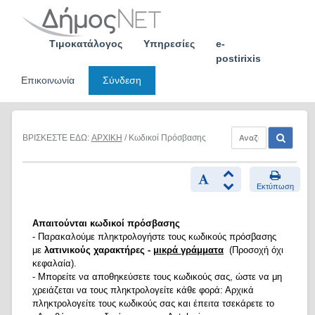
Skip
to
content
Τιμοκατάλογος
Υπηρεσίες
e-
postirixis
Επικοινωνία
Σύνδεση
ΒΡΙΣΚΕΣΤΕ ΕΔΩ:
ΑΡΧΙΚΗ
/ Κωδικοί Πρόσβασης
Εκτύπωση
Απαιτούνται κωδικοί πρόσβασης
- Παρακαλούμε πληκτρολογήστε τους κωδικούς πρόσβασης
με
λατινικούς χαρακτήρες -
μικρά γράμματα
(Προσοχή όχι
κεφαλαία).
- Μπορείτε να αποθηκεύσετε τους κωδικούς σας, ώστε να μη
χρειάζεται να τους πληκτρολογείτε κάθε φορά: Αρχικά
πληκτρολογείτε τους κωδικούς σας και έπειτα τσεκάρετε το