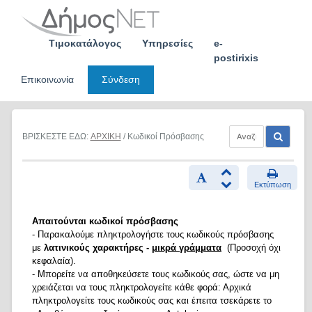
Skip
to
content
Τιμοκατάλογος
Υπηρεσίες
e-
postirixis
Επικοινωνία
Σύνδεση
ΒΡΙΣΚΕΣΤΕ ΕΔΩ:
ΑΡΧΙΚΗ
/ Κωδικοί Πρόσβασης
Εκτύπωση
Απαιτούνται κωδικοί πρόσβασης
- Παρακαλούμε πληκτρολογήστε τους κωδικούς πρόσβασης
με
λατινικούς χαρακτήρες -
μικρά γράμματα
(Προσοχή όχι
κεφαλαία).
- Μπορείτε να αποθηκεύσετε τους κωδικούς σας, ώστε να μη
χρειάζεται να τους πληκτρολογείτε κάθε φορά: Αρχικά
πληκτρολογείτε τους κωδικούς σας και έπειτα τσεκάρετε το