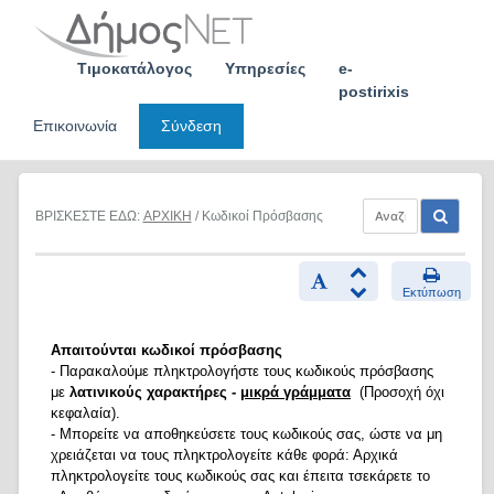
Skip
to
content
Τιμοκατάλογος
Υπηρεσίες
e-
postirixis
Επικοινωνία
Σύνδεση
ΒΡΙΣΚΕΣΤΕ ΕΔΩ:
ΑΡΧΙΚΗ
/ Κωδικοί Πρόσβασης
Εκτύπωση
Απαιτούνται κωδικοί πρόσβασης
- Παρακαλούμε πληκτρολογήστε τους κωδικούς πρόσβασης
με
λατινικούς χαρακτήρες -
μικρά γράμματα
(Προσοχή όχι
κεφαλαία).
- Μπορείτε να αποθηκεύσετε τους κωδικούς σας, ώστε να μη
χρειάζεται να τους πληκτρολογείτε κάθε φορά: Αρχικά
πληκτρολογείτε τους κωδικούς σας και έπειτα τσεκάρετε το