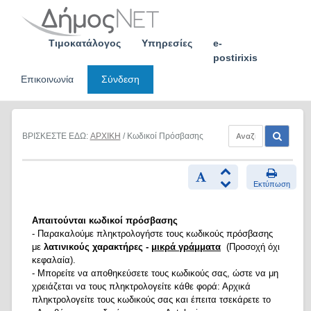
Skip
to
content
Τιμοκατάλογος
Υπηρεσίες
e-
postirixis
Επικοινωνία
Σύνδεση
ΒΡΙΣΚΕΣΤΕ ΕΔΩ:
ΑΡΧΙΚΗ
/ Κωδικοί Πρόσβασης
Εκτύπωση
Απαιτούνται κωδικοί πρόσβασης
- Παρακαλούμε πληκτρολογήστε τους κωδικούς πρόσβασης
με
λατινικούς χαρακτήρες -
μικρά γράμματα
(Προσοχή όχι
κεφαλαία).
- Μπορείτε να αποθηκεύσετε τους κωδικούς σας, ώστε να μη
χρειάζεται να τους πληκτρολογείτε κάθε φορά: Αρχικά
πληκτρολογείτε τους κωδικούς σας και έπειτα τσεκάρετε το