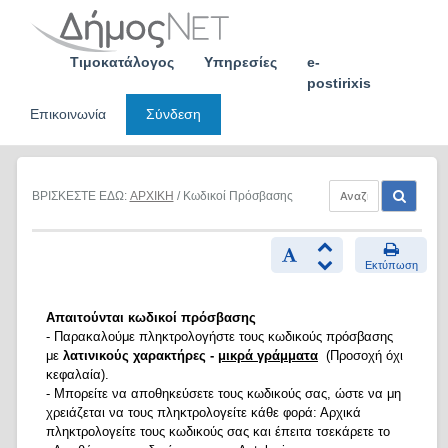
Skip
to
content
Τιμοκατάλογος
Υπηρεσίες
e-
postirixis
Επικοινωνία
Σύνδεση
ΒΡΙΣΚΕΣΤΕ ΕΔΩ:
ΑΡΧΙΚΗ
/ Κωδικοί Πρόσβασης
Εκτύπωση
Απαιτούνται κωδικοί πρόσβασης
- Παρακαλούμε πληκτρολογήστε τους κωδικούς πρόσβασης
με
λατινικούς χαρακτήρες -
μικρά γράμματα
(Προσοχή όχι
κεφαλαία).
- Μπορείτε να αποθηκεύσετε τους κωδικούς σας, ώστε να μη
χρειάζεται να τους πληκτρολογείτε κάθε φορά: Αρχικά
πληκτρολογείτε τους κωδικούς σας και έπειτα τσεκάρετε το