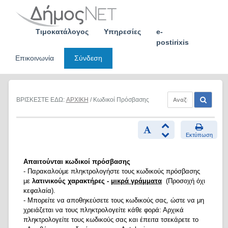
Skip
to
content
Τιμοκατάλογος
Υπηρεσίες
e-
postirixis
Επικοινωνία
Σύνδεση
ΒΡΙΣΚΕΣΤΕ ΕΔΩ:
ΑΡΧΙΚΗ
/ Κωδικοί Πρόσβασης
Εκτύπωση
Απαιτούνται κωδικοί πρόσβασης
- Παρακαλούμε πληκτρολογήστε τους κωδικούς πρόσβασης
με
λατινικούς χαρακτήρες -
μικρά γράμματα
(Προσοχή όχι
κεφαλαία).
- Μπορείτε να αποθηκεύσετε τους κωδικούς σας, ώστε να μη
χρειάζεται να τους πληκτρολογείτε κάθε φορά: Αρχικά
πληκτρολογείτε τους κωδικούς σας και έπειτα τσεκάρετε το