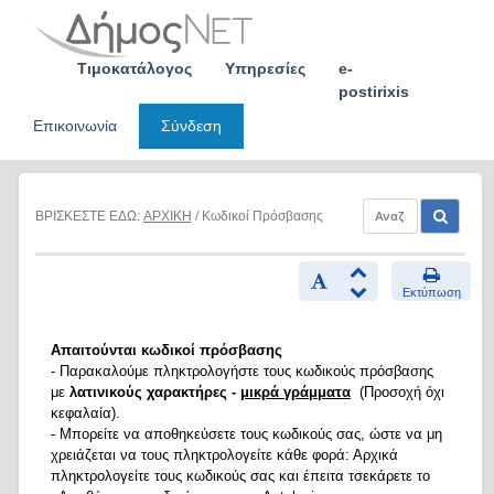
Skip
to
content
Τιμοκατάλογος
Υπηρεσίες
e-
postirixis
Επικοινωνία
Σύνδεση
ΒΡΙΣΚΕΣΤΕ ΕΔΩ:
ΑΡΧΙΚΗ
/ Κωδικοί Πρόσβασης
Εκτύπωση
Απαιτούνται κωδικοί πρόσβασης
- Παρακαλούμε πληκτρολογήστε τους κωδικούς πρόσβασης
με
λατινικούς χαρακτήρες -
μικρά γράμματα
(Προσοχή όχι
κεφαλαία).
- Μπορείτε να αποθηκεύσετε τους κωδικούς σας, ώστε να μη
χρειάζεται να τους πληκτρολογείτε κάθε φορά: Αρχικά
πληκτρολογείτε τους κωδικούς σας και έπειτα τσεκάρετε το