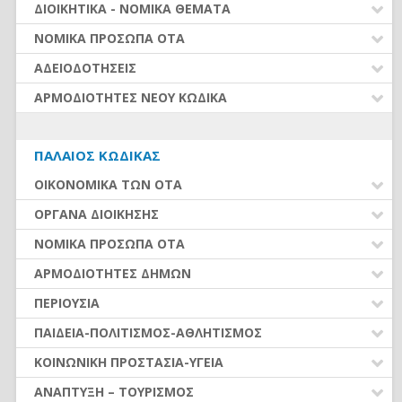
ΡΥΘΜΙΣΕΙΣ ΟΦΕΙΛΩΝ – ΔΙΕΥΚΟΛΥΝΣΕΙΣ ΟΦΕΙΛΕΤΩΝ
ΠΡΟΣΛΗΨΕΙΣ ΠΡΟΣΩΠΙΚΟΥ
ΔΙΟΙΚΗΤΙΚΑ - ΝΟΜΙΚΑ ΘΕΜΑΤΑ
ΟΡΓΑΝΑ ΚΑΙ ΟΡΓΑΝΩΣΗ ΟΙΚΟΝΟΜΙΚΗΣ ΥΠΗΡΕΣΙΑΣ
ΣΥΜΒΑΣΗ ΜΙΣΘΩΣΗΣ ΈΡΓΟΥ
ΝΟΜΙΚΑ ΖΗΤΗΜΑΤΑ - ΔΙΚΑΣΤΙΚΕΣ ΑΠΟΦΑΣΕΙΣ
ΝΟΜΙΚΑ ΠΡΟΣΩΠΑ ΟΤΑ
ΟΙΚΟΝΟΜΙΚΗ ΠΑΡΑΚΟΛΟΥΘΗΣΗ, ΕΛΕΓΧΟΙ ΚΑΙ
ΑΠΟΔΟΧΕΣ ΠΡΟΣΩΠΙΚΟΥ (από 01.01.2016)
ΟΡΓΑΝΩΣΗ ΥΠΗΡΕΣΙΩΝ
ΠΑΡΑΤΗΡΗΤΗΡΙΟ ΟΙΚΟΝΟΜΙΚΗΣ ΑΥΤΟΤΕΛΕΙΑΣ
ΕΥΡΕΤΗΡΙΟ
ΑΔΕΙΟΔΟΤΗΣΕΙΣ
ΚΡΑΤΗΣΕΙΣ ΑΠΟΔΟΧΩΝ
ΣΥΝΑΛΛΑΓΕΣ ΜΕ ΤΟΥΣ ΠΟΛΙΤΕΣ
ΦΟΡΟΛΟΓΙΚΑ ΖΗΤΗΜΑΤΑ
ΑΣΚΗΣΗ ΟΙΚΟΝΟΜΙΚΗΣ ΔΡΑΣΤΗΡΙΟΤΗΤΑΣ
ΑΡΜΟΔΙΟΤΗΤΕΣ ΝΕΟΥ ΚΩΔΙΚΑ
ΑΔΕΙΕΣ ΠΡΟΣΩΠΙΚΟΥ ΜΟΝΙΜΟΙ-ΙΔΑΧ
ΥΠΟΒΟΛΗ ΣΤΟΙΧΕΙΩΝ - ΔΙΑΥΓΕΙΑ
(Ν.4442/16)
ΠΡΟΓΡΑΜΜΑΤΙΚΕΣ ΣΥΜΒΑΣΕΙΣ – ΣΥΝΕΡΓΑΣΙΕΣ
ΆΔΕΙΕΣ ΠΡΟΣΩΠΙΚΟΥ ΙΔΟΧ
ΕΥΡΕΤΗΡΙΟ
ΔΗΜΩΝ
ΔΙΑΦΟΡΑ ΘΕΜΑΤΑ ΟΤΑ
ΕΛΕΥΘΕΡΗ ΆΣΚΗΣΗ ΟΙΚΟΝΟΜΙΚΗΣ
ΒΑΘΜΟΙ - ΑΞΙΟΛΟΓΗΣΗ - ΠΡΟΪΣΤΑΜΕΝΟΙ
ΔΡΑΣΤΗΡΙΟΤΗΤΑΣ (Ν.4635/19)
ΟΡΓΑΝΩΣΗ ΚΑΙ ΑΣΚΗΣΗ ΑΡΜΟΔΙΟΤΗΤΩΝ
ΠΡΟΓΡΑΜΜΑΤΑ ΧΡΗΜΑΤΟΔΟΤΗΣΕΩΝ – ΔΑΝΕΙΑ
ΠΑΛΑΙΌΣ ΚΏΔΙΚΑΣ
ΑΠΟΣΠΑΣΕΙΣ - ΜΕΤΑΤΑΞΕΙΣ
ΥΠΑΙΘΡΙΟ ΕΜΠΟΡΙΟ-ΛΑΪΚΕΣ ΑΓΟΡΕΣ (Ν.4849/21)
(από 01.02.2022)
ΟΙΚΟΝΟΜΙΚΑ ΤΩΝ ΟΤΑ
ΕΥΘΥΝΕΣ - ΑΡΓΙΑ
ΥΠΗΡΕΣΙΕΣ
ΔΑΠΑΝΕΣ ΟΤΑ
ΟΡΓΑΝΑ ΔΙΟΙΚΗΣΗΣ
ΜΕΤΑΚΙΝΗΣΕΙΣ - ΜΕΤΑΦΟΡΕΣ
ΕΚΔΗΛΩΣΕΙΣ - ΘΕΑΜΑΤΑ
ΕΣΟΔΑ ΟΤΑ
ΔΙΑΦΟΡΑ ΥΠΗΡΕΣΙΑΚΑ
ΕΚΛΟΓΕΣ-ΔΗΜΟΨΗΦΙΣΜΑΤΑ
ΝΟΜΙΚΑ ΠΡΟΣΩΠΑ ΟΤΑ
ΛΟΙΠΕΣ ΑΔΕΙΕΣ
ΠΡΟΫΠΟΛΟΓΙΣΜΟΣ - ΑΝΑΛ. ΥΠΟΧΡΕΩΣΗΣ
ΠΡΩΤΕΣ ΕΝΕΡΓΕΙΕΣ ΝΕΩΝ ΔΗΜΟΤΙΚΩΝ ΑΡΧΩΝ
ΚΑΤΑΡΓΗΣΗ ΝΟΜΙΚΩΝ ΠΡΟΣΩΠΩΝ (ν.5056/2023)
ΑΡΜΟΔΙΟΤΗΤΕΣ ΔΗΜΩΝ
ΑΠΟΛΟΓΙΣΜΟΣ - ΟΙΚΟΝΟΜΙΚΑ ΣΤΟΙΧΕΙΑ
ΣΥΛΛΟΓΙΚΑ ΟΡΓΑΝΑ
ΙΔΡΥΜΑΤΑ
Α. ΑΝΑΠΤΥΞΗ
ΠΕΡΙΟΥΣΙΑ
ΟΡΓΑΝΑ ΟΙΚ. ΥΠΗΡΕΣΙΑΣ – ΑΣΥΜΒΙΒΑΣΤΑ
ΜΟΝΟΜΕΛΗ ΟΡΓΑΝΑ
Ν.Π.Δ.Δ.
Ζ. ΠΟΛΙΤΙΚΗ ΠΡΟΣΤΑΣΙΑ
ΠΛΗΡΩΜΗ ΕΝΤΑΛΜΑΤΩΝ
ΑΚΙΝΗΤΑ
ΠΑΙΔΕΙΑ-ΠΟΛΙΤΙΣΜΟΣ-ΑΘΛΗΤΙΣΜΟΣ
ΤΟΠΙΚΑ ΟΡΓΑΝΑ
ΣΥΝΔΕΣΜΟΙ
Β. ΠΕΡΙΒΑΛΛΟΝ
ΒΕΒΑΙΩΣΗ & ΕΙΣΠΡΑΞΗ ΕΣΟΔΩΝ
ΠΡΩΤΟΓΕΝΗΣ ΚΑΙ ΔΕΥΤΕΡΟΓΕΝΗΣ ΤΟΜΕΑΣ
ΑΝΤΙΜΙΣΘΙΑ - ΑΔΕΙΕΣ
ΠΑΙΔΕΙΑ-ΣΧΟΛΕΙΑ
ΚΟΙΝΩΝΙΚΗ ΠΡΟΣΤΑΣΙΑ-ΥΓΕΙΑ
ΣΧΟΛΙΚΕΣ ΕΠΙΤΡΟΠΕΣ
Γ. ΠΟΙΟΤΗΤΑ ΖΩΗΣ & ΕΥΡ. ΛΕΙΤΟΥΡΓΙΑ
ΕΛΕΓΧΟΙ - ΟΠΔ - ΕΠΙΧΕΙΡ. ΠΡΟΓΡΑΜΜΑΤΑ
ΥΠΟΔΟΜΕΣ
ΔΙΑΦΟΡΕΣ ΟΜΑΔΕΣ
ΠΟΛΙΤΙΣΜΟΣ-ΑΘΛΗΤΙΣΜΟΣ
ΛΟΙΠΑ ΝΠΔΔ
ΕΠΙΔΟΜΑΤΑ
ΑΝΑΠΤΥΞΗ – ΤΟΥΡΙΣΜΟΣ
Δ. ΑΠΑΣΧΟΛΗΣΗ
ΡΥΘΜΙΣΕΙΣ ΟΦΕΙΛΩΝ
ΚΙΝΗΤΑ