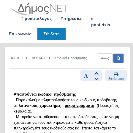
Skip
to
content
Τιμοκατάλογος
Υπηρεσίες
e-
postirixis
Επικοινωνία
Σύνδεση
ΒΡΙΣΚΕΣΤΕ ΕΔΩ:
ΑΡΧΙΚΗ
/ Κωδικοί Πρόσβασης
Εκτύπωση
Απαιτούνται κωδικοί πρόσβασης
- Παρακαλούμε πληκτρολογήστε τους κωδικούς πρόσβασης
με
λατινικούς χαρακτήρες -
μικρά γράμματα
(Προσοχή όχι
κεφαλαία).
- Μπορείτε να αποθηκεύσετε τους κωδικούς σας, ώστε να μη
χρειάζεται να τους πληκτρολογείτε κάθε φορά: Αρχικά
πληκτρολογείτε τους κωδικούς σας και έπειτα τσεκάρετε το