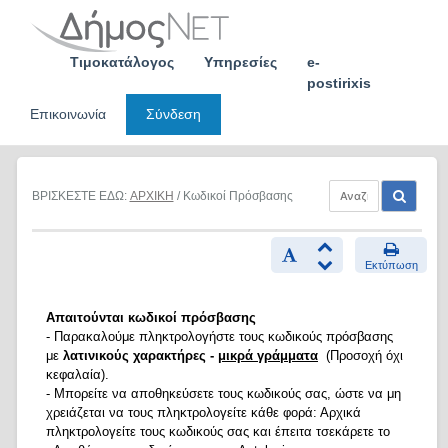
Skip
to
content
Τιμοκατάλογος
Υπηρεσίες
e-
postirixis
Επικοινωνία
Σύνδεση
ΒΡΙΣΚΕΣΤΕ ΕΔΩ:
ΑΡΧΙΚΗ
/ Κωδικοί Πρόσβασης
Εκτύπωση
Απαιτούνται κωδικοί πρόσβασης
- Παρακαλούμε πληκτρολογήστε τους κωδικούς πρόσβασης
με
λατινικούς χαρακτήρες -
μικρά γράμματα
(Προσοχή όχι
κεφαλαία).
- Μπορείτε να αποθηκεύσετε τους κωδικούς σας, ώστε να μη
χρειάζεται να τους πληκτρολογείτε κάθε φορά: Αρχικά
πληκτρολογείτε τους κωδικούς σας και έπειτα τσεκάρετε το