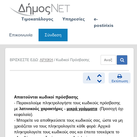
Skip
to
content
Τιμοκατάλογος
Υπηρεσίες
e-
postirixis
Επικοινωνία
Σύνδεση
ΒΡΙΣΚΕΣΤΕ ΕΔΩ:
ΑΡΧΙΚΗ
/ Κωδικοί Πρόσβασης
Εκτύπωση
Απαιτούνται κωδικοί πρόσβασης
- Παρακαλούμε πληκτρολογήστε τους κωδικούς πρόσβασης
με
λατινικούς χαρακτήρες -
μικρά γράμματα
(Προσοχή όχι
κεφαλαία).
- Μπορείτε να αποθηκεύσετε τους κωδικούς σας, ώστε να μη
χρειάζεται να τους πληκτρολογείτε κάθε φορά: Αρχικά
πληκτρολογείτε τους κωδικούς σας και έπειτα τσεκάρετε το