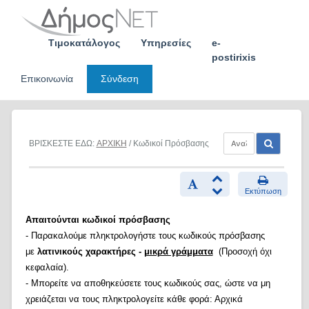
Skip
to
content
Τιμοκατάλογος
Υπηρεσίες
e-
postirixis
Επικοινωνία
Σύνδεση
ΒΡΙΣΚΕΣΤΕ ΕΔΩ:
ΑΡΧΙΚΗ
/ Κωδικοί Πρόσβασης
Εκτύπωση
Απαιτούνται κωδικοί πρόσβασης
- Παρακαλούμε πληκτρολογήστε τους κωδικούς πρόσβασης
με
λατινικούς χαρακτήρες -
μικρά γράμματα
(Προσοχή όχι
κεφαλαία).
- Μπορείτε να αποθηκεύσετε τους κωδικούς σας, ώστε να μη
χρειάζεται να τους πληκτρολογείτε κάθε φορά: Αρχικά