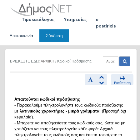
Skip
to
content
Τιμοκατάλογος
Υπηρεσίες
e-
postirixis
Επικοινωνία
Σύνδεση
ΒΡΙΣΚΕΣΤΕ ΕΔΩ:
ΑΡΧΙΚΗ
/ Κωδικοί Πρόσβασης
Εκτύπωση
Απαιτούνται κωδικοί πρόσβασης
- Παρακαλούμε πληκτρολογήστε τους κωδικούς πρόσβασης
με
λατινικούς χαρακτήρες -
μικρά γράμματα
(Προσοχή όχι
κεφαλαία).
- Μπορείτε να αποθηκεύσετε τους κωδικούς σας, ώστε να μη
χρειάζεται να τους πληκτρολογείτε κάθε φορά: Αρχικά
πληκτρολογείτε τους κωδικούς σας και έπειτα τσεκάρετε το