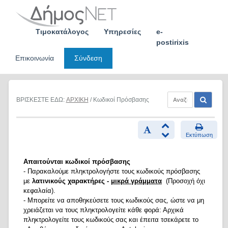
Skip
to
content
Τιμοκατάλογος
Υπηρεσίες
e-
postirixis
Επικοινωνία
Σύνδεση
ΒΡΙΣΚΕΣΤΕ ΕΔΩ:
ΑΡΧΙΚΗ
/ Κωδικοί Πρόσβασης
Εκτύπωση
Απαιτούνται κωδικοί πρόσβασης
- Παρακαλούμε πληκτρολογήστε τους κωδικούς πρόσβασης
με
λατινικούς χαρακτήρες -
μικρά γράμματα
(Προσοχή όχι
κεφαλαία).
- Μπορείτε να αποθηκεύσετε τους κωδικούς σας, ώστε να μη
χρειάζεται να τους πληκτρολογείτε κάθε φορά: Αρχικά
πληκτρολογείτε τους κωδικούς σας και έπειτα τσεκάρετε το