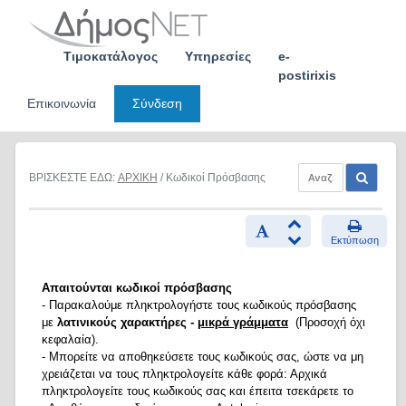
Skip
to
content
Τιμοκατάλογος
Υπηρεσίες
e-
postirixis
Επικοινωνία
Σύνδεση
ΒΡΙΣΚΕΣΤΕ ΕΔΩ:
ΑΡΧΙΚΗ
/ Κωδικοί Πρόσβασης
Εκτύπωση
Απαιτούνται κωδικοί πρόσβασης
- Παρακαλούμε πληκτρολογήστε τους κωδικούς πρόσβασης
με
λατινικούς χαρακτήρες -
μικρά γράμματα
(Προσοχή όχι
κεφαλαία).
- Μπορείτε να αποθηκεύσετε τους κωδικούς σας, ώστε να μη
χρειάζεται να τους πληκτρολογείτε κάθε φορά: Αρχικά
πληκτρολογείτε τους κωδικούς σας και έπειτα τσεκάρετε το