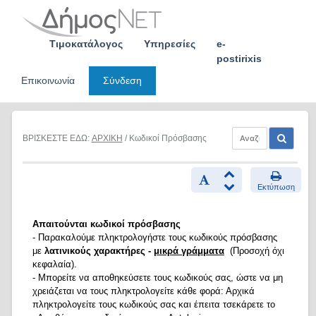
Skip
to
content
Τιμοκατάλογος
Υπηρεσίες
e-
postirixis
Επικοινωνία
Σύνδεση
ΒΡΙΣΚΕΣΤΕ ΕΔΩ:
ΑΡΧΙΚΗ
/ Κωδικοί Πρόσβασης
Εκτύπωση
Απαιτούνται κωδικοί πρόσβασης
- Παρακαλούμε πληκτρολογήστε τους κωδικούς πρόσβασης
με
λατινικούς χαρακτήρες -
μικρά γράμματα
(Προσοχή όχι
κεφαλαία).
- Μπορείτε να αποθηκεύσετε τους κωδικούς σας, ώστε να μη
χρειάζεται να τους πληκτρολογείτε κάθε φορά: Αρχικά
πληκτρολογείτε τους κωδικούς σας και έπειτα τσεκάρετε το