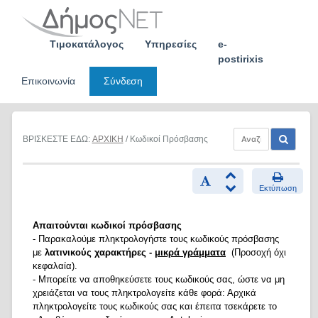
Skip
to
content
Τιμοκατάλογος
Υπηρεσίες
e-
postirixis
Επικοινωνία
Σύνδεση
ΒΡΙΣΚΕΣΤΕ ΕΔΩ:
ΑΡΧΙΚΗ
/ Κωδικοί Πρόσβασης
Εκτύπωση
Απαιτούνται κωδικοί πρόσβασης
- Παρακαλούμε πληκτρολογήστε τους κωδικούς πρόσβασης
με
λατινικούς χαρακτήρες -
μικρά γράμματα
(Προσοχή όχι
κεφαλαία).
- Μπορείτε να αποθηκεύσετε τους κωδικούς σας, ώστε να μη
χρειάζεται να τους πληκτρολογείτε κάθε φορά: Αρχικά
πληκτρολογείτε τους κωδικούς σας και έπειτα τσεκάρετε το