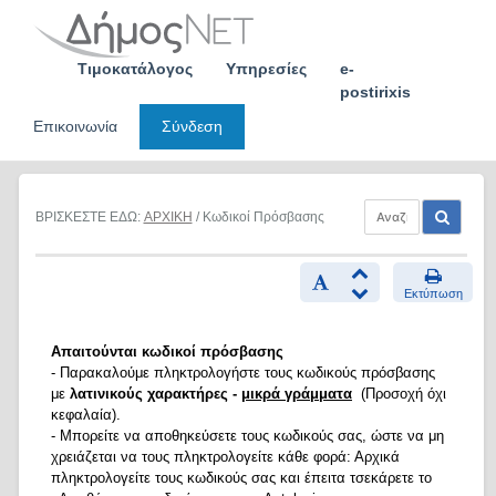
Skip
to
content
Τιμοκατάλογος
Υπηρεσίες
e-
postirixis
Επικοινωνία
Σύνδεση
ΒΡΙΣΚΕΣΤΕ ΕΔΩ:
ΑΡΧΙΚΗ
/ Κωδικοί Πρόσβασης
Εκτύπωση
Απαιτούνται κωδικοί πρόσβασης
- Παρακαλούμε πληκτρολογήστε τους κωδικούς πρόσβασης
με
λατινικούς χαρακτήρες -
μικρά γράμματα
(Προσοχή όχι
κεφαλαία).
- Μπορείτε να αποθηκεύσετε τους κωδικούς σας, ώστε να μη
χρειάζεται να τους πληκτρολογείτε κάθε φορά: Αρχικά
πληκτρολογείτε τους κωδικούς σας και έπειτα τσεκάρετε το