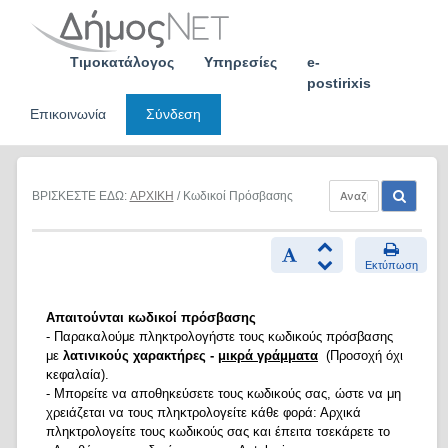
Skip
to
content
Τιμοκατάλογος
Υπηρεσίες
e-
postirixis
Επικοινωνία
Σύνδεση
ΒΡΙΣΚΕΣΤΕ ΕΔΩ:
ΑΡΧΙΚΗ
/ Κωδικοί Πρόσβασης
Εκτύπωση
Απαιτούνται κωδικοί πρόσβασης
- Παρακαλούμε πληκτρολογήστε τους κωδικούς πρόσβασης
με
λατινικούς χαρακτήρες -
μικρά γράμματα
(Προσοχή όχι
κεφαλαία).
- Μπορείτε να αποθηκεύσετε τους κωδικούς σας, ώστε να μη
χρειάζεται να τους πληκτρολογείτε κάθε φορά: Αρχικά
πληκτρολογείτε τους κωδικούς σας και έπειτα τσεκάρετε το