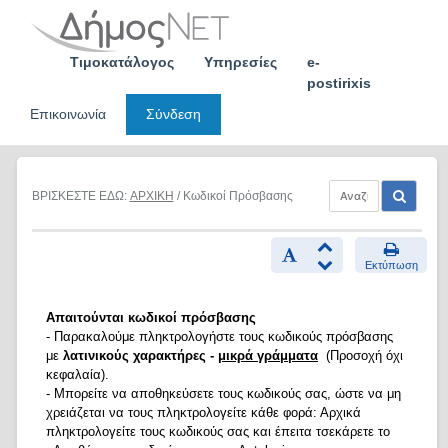
Skip
to
content
Τιμοκατάλογος
Υπηρεσίες
e-
postirixis
Επικοινωνία
Σύνδεση
ΒΡΙΣΚΕΣΤΕ ΕΔΩ:
ΑΡΧΙΚΗ
/ Κωδικοί Πρόσβασης
Εκτύπωση
Απαιτούνται κωδικοί πρόσβασης
- Παρακαλούμε πληκτρολογήστε τους κωδικούς πρόσβασης
με
λατινικούς χαρακτήρες -
μικρά γράμματα
(Προσοχή όχι
κεφαλαία).
- Μπορείτε να αποθηκεύσετε τους κωδικούς σας, ώστε να μη
χρειάζεται να τους πληκτρολογείτε κάθε φορά: Αρχικά
πληκτρολογείτε τους κωδικούς σας και έπειτα τσεκάρετε το