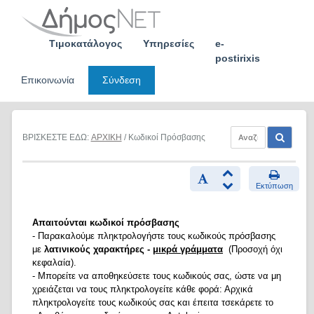
Skip
to
content
Τιμοκατάλογος
Υπηρεσίες
e-
postirixis
Επικοινωνία
Σύνδεση
ΒΡΙΣΚΕΣΤΕ ΕΔΩ:
ΑΡΧΙΚΗ
/ Κωδικοί Πρόσβασης
Εκτύπωση
Απαιτούνται κωδικοί πρόσβασης
- Παρακαλούμε πληκτρολογήστε τους κωδικούς πρόσβασης
με
λατινικούς χαρακτήρες -
μικρά γράμματα
(Προσοχή όχι
κεφαλαία).
- Μπορείτε να αποθηκεύσετε τους κωδικούς σας, ώστε να μη
χρειάζεται να τους πληκτρολογείτε κάθε φορά: Αρχικά
πληκτρολογείτε τους κωδικούς σας και έπειτα τσεκάρετε το