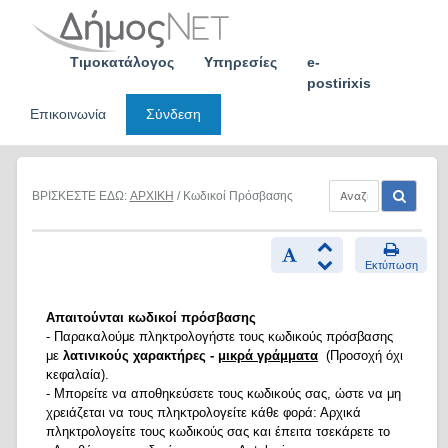
Skip
to
content
Τιμοκατάλογος
Υπηρεσίες
e-
postirixis
Επικοινωνία
Σύνδεση
ΒΡΙΣΚΕΣΤΕ ΕΔΩ:
ΑΡΧΙΚΗ
/ Κωδικοί Πρόσβασης
Εκτύπωση
Απαιτούνται κωδικοί πρόσβασης
- Παρακαλούμε πληκτρολογήστε τους κωδικούς πρόσβασης
με
λατινικούς χαρακτήρες -
μικρά γράμματα
(Προσοχή όχι
κεφαλαία).
- Μπορείτε να αποθηκεύσετε τους κωδικούς σας, ώστε να μη
χρειάζεται να τους πληκτρολογείτε κάθε φορά: Αρχικά
πληκτρολογείτε τους κωδικούς σας και έπειτα τσεκάρετε το