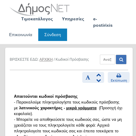
Skip
to
content
Τιμοκατάλογος
Υπηρεσίες
e-
postirixis
Επικοινωνία
Σύνδεση
ΒΡΙΣΚΕΣΤΕ ΕΔΩ:
ΑΡΧΙΚΗ
/ Κωδικοί Πρόσβασης
Εκτύπωση
Απαιτούνται κωδικοί πρόσβασης
- Παρακαλούμε πληκτρολογήστε τους κωδικούς πρόσβασης
με
λατινικούς χαρακτήρες -
μικρά γράμματα
(Προσοχή όχι
κεφαλαία).
- Μπορείτε να αποθηκεύσετε τους κωδικούς σας, ώστε να μη
χρειάζεται να τους πληκτρολογείτε κάθε φορά: Αρχικά
πληκτρολογείτε τους κωδικούς σας και έπειτα τσεκάρετε το