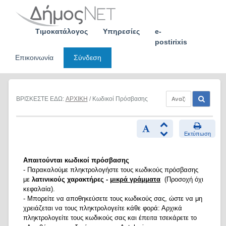
Skip
to
content
Τιμοκατάλογος
Υπηρεσίες
e-
postirixis
Επικοινωνία
Σύνδεση
ΒΡΙΣΚΕΣΤΕ ΕΔΩ:
ΑΡΧΙΚΗ
/ Κωδικοί Πρόσβασης
Εκτύπωση
Απαιτούνται κωδικοί πρόσβασης
- Παρακαλούμε πληκτρολογήστε τους κωδικούς πρόσβασης
με
λατινικούς χαρακτήρες -
μικρά γράμματα
(Προσοχή όχι
κεφαλαία).
- Μπορείτε να αποθηκεύσετε τους κωδικούς σας, ώστε να μη
χρειάζεται να τους πληκτρολογείτε κάθε φορά: Αρχικά
πληκτρολογείτε τους κωδικούς σας και έπειτα τσεκάρετε το