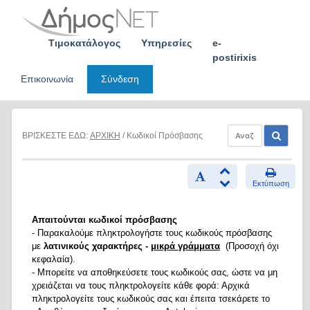
Skip
to
content
Τιμοκατάλογος
Υπηρεσίες
e-
postirixis
Επικοινωνία
Σύνδεση
ΒΡΙΣΚΕΣΤΕ ΕΔΩ:
ΑΡΧΙΚΗ
/ Κωδικοί Πρόσβασης
Εκτύπωση
Απαιτούνται κωδικοί πρόσβασης
- Παρακαλούμε πληκτρολογήστε τους κωδικούς πρόσβασης
με
λατινικούς χαρακτήρες -
μικρά γράμματα
(Προσοχή όχι
κεφαλαία).
- Μπορείτε να αποθηκεύσετε τους κωδικούς σας, ώστε να μη
χρειάζεται να τους πληκτρολογείτε κάθε φορά: Αρχικά
πληκτρολογείτε τους κωδικούς σας και έπειτα τσεκάρετε το