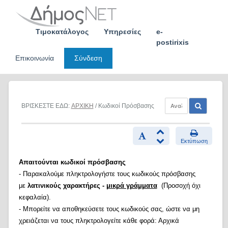
Skip
to
content
Τιμοκατάλογος
Υπηρεσίες
e-
postirixis
Επικοινωνία
Σύνδεση
ΒΡΙΣΚΕΣΤΕ ΕΔΩ:
ΑΡΧΙΚΗ
/ Κωδικοί Πρόσβασης
Εκτύπωση
Απαιτούνται κωδικοί πρόσβασης
- Παρακαλούμε πληκτρολογήστε τους κωδικούς πρόσβασης
με
λατινικούς χαρακτήρες -
μικρά γράμματα
(Προσοχή όχι
κεφαλαία).
- Μπορείτε να αποθηκεύσετε τους κωδικούς σας, ώστε να μη
χρειάζεται να τους πληκτρολογείτε κάθε φορά: Αρχικά