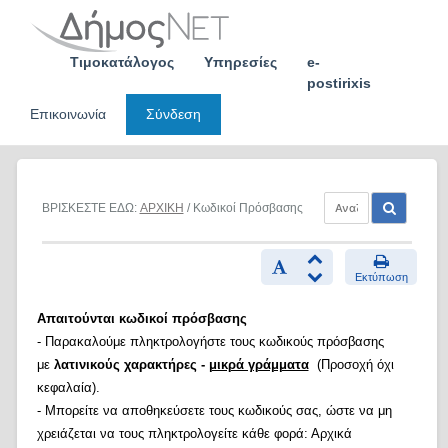
Skip
to
content
Τιμοκατάλογος
Υπηρεσίες
e-
postirixis
Επικοινωνία
Σύνδεση
ΒΡΙΣΚΕΣΤΕ ΕΔΩ:
ΑΡΧΙΚΗ
/ Κωδικοί Πρόσβασης
Εκτύπωση
Απαιτούνται κωδικοί πρόσβασης
- Παρακαλούμε πληκτρολογήστε τους κωδικούς πρόσβασης
με
λατινικούς χαρακτήρες -
μικρά γράμματα
(Προσοχή όχι
κεφαλαία).
- Μπορείτε να αποθηκεύσετε τους κωδικούς σας, ώστε να μη
χρειάζεται να τους πληκτρολογείτε κάθε φορά: Αρχικά