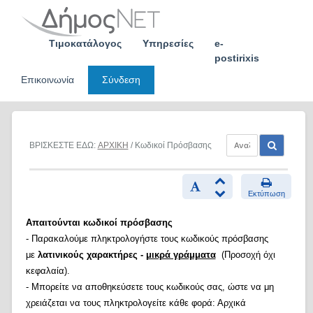
Skip
to
content
Τιμοκατάλογος
Υπηρεσίες
e-
postirixis
Επικοινωνία
Σύνδεση
ΒΡΙΣΚΕΣΤΕ ΕΔΩ:
ΑΡΧΙΚΗ
/ Κωδικοί Πρόσβασης
Εκτύπωση
Απαιτούνται κωδικοί πρόσβασης
- Παρακαλούμε πληκτρολογήστε τους κωδικούς πρόσβασης
με
λατινικούς χαρακτήρες -
μικρά γράμματα
(Προσοχή όχι
κεφαλαία).
- Μπορείτε να αποθηκεύσετε τους κωδικούς σας, ώστε να μη
χρειάζεται να τους πληκτρολογείτε κάθε φορά: Αρχικά