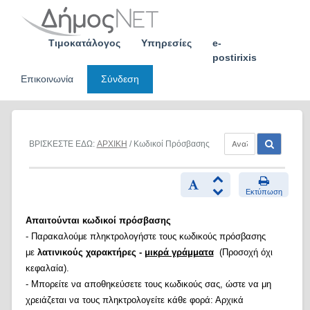
Skip
to
content
Τιμοκατάλογος
Υπηρεσίες
e-
postirixis
Επικοινωνία
Σύνδεση
ΒΡΙΣΚΕΣΤΕ ΕΔΩ:
ΑΡΧΙΚΗ
/ Κωδικοί Πρόσβασης
Εκτύπωση
Απαιτούνται κωδικοί πρόσβασης
- Παρακαλούμε πληκτρολογήστε τους κωδικούς πρόσβασης
με
λατινικούς χαρακτήρες -
μικρά γράμματα
(Προσοχή όχι
κεφαλαία).
- Μπορείτε να αποθηκεύσετε τους κωδικούς σας, ώστε να μη
χρειάζεται να τους πληκτρολογείτε κάθε φορά: Αρχικά