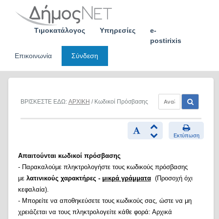
Skip
to
content
Τιμοκατάλογος
Υπηρεσίες
e-
postirixis
Επικοινωνία
Σύνδεση
ΒΡΙΣΚΕΣΤΕ ΕΔΩ:
ΑΡΧΙΚΗ
/ Κωδικοί Πρόσβασης
Εκτύπωση
Απαιτούνται κωδικοί πρόσβασης
- Παρακαλούμε πληκτρολογήστε τους κωδικούς πρόσβασης
με
λατινικούς χαρακτήρες -
μικρά γράμματα
(Προσοχή όχι
κεφαλαία).
- Μπορείτε να αποθηκεύσετε τους κωδικούς σας, ώστε να μη
χρειάζεται να τους πληκτρολογείτε κάθε φορά: Αρχικά